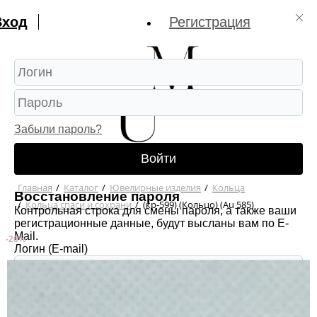
Вход
Регистрация
Забыли пароль?
Войти
Главная
/
Каталог
/
Ювелирные изделия
/
Кольца
Восстановление пароля
/
Кольца спаси и сохрани
/
(кр-599) (Кольцо) (Au 585)
Контрольная строка для смены пароля, а также ваши
регистрационные данные, будут высланы вам по E-
Mail.
-26%
Логин (E-mail)