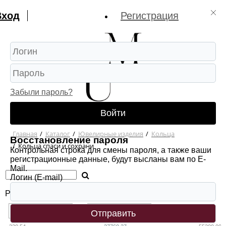
Вход
Регистрация
Забыли пароль?
Войти
Главная
/
Каталог
/
Ювелирные изделия
/
Кольца
Восстановление пароля
/
Кольца спаси и сохрани
Контрольная строка для смены пароля, а также ваши
регистрационные данные, будут высланы вам по E-
Mail.
Логин (E-mail)
Розничная цена
-
рубл.