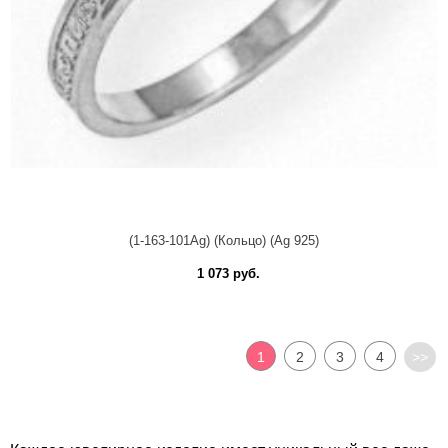
(1-163-101Ag) (Кольцо) (Ag 925)
1 073 руб.
1
2
3
4
>>