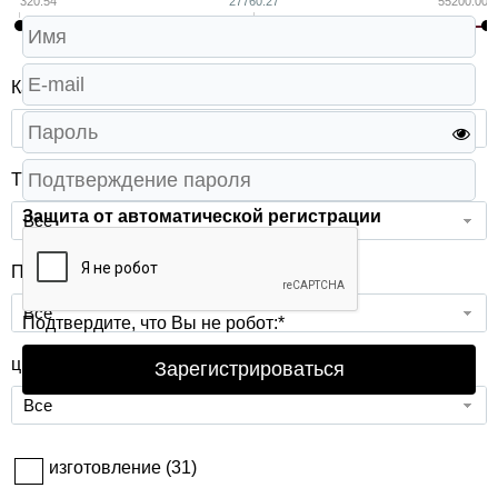
320.54
27760.27
55200.00
Категории
Все
Тип изделия
Защита от автоматической регистрации
Все
Проба
Все
Подтвердите, что Вы не робот:
*
цвет металла
Зарегистрироваться
Все
изготовление (
31
)