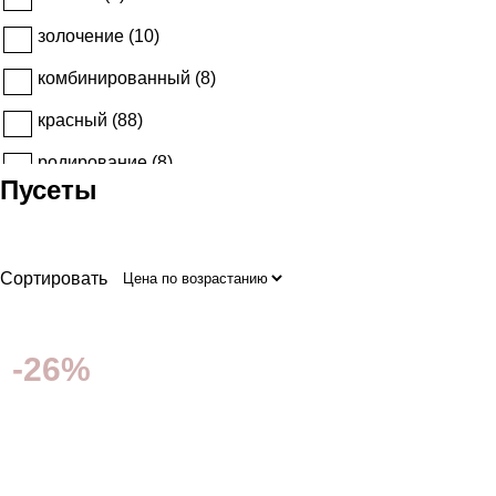
золочение (
10
)
комбинированный (
8
)
красный (
88
)
родирование (
8
)
Пусеты
чернение (
1
)
Сортировать
-26%