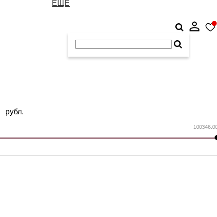
ЕЩЕ
рубл.
100346.0