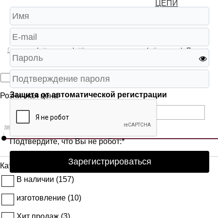
ЦЕПИ
Главная
/
Каталог
/
Ювелирные изделия
/
Серьги
/
Пусеты
Защита от автоматической регистрации
Розничная цена
385.56
Подтвердите, что Вы не робот:
*
Зарегистрироваться
Категории
В наличии (
157
)
изготовление (
10
)
Хит продаж (
3
)