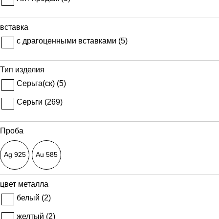
вставка
с драгоценными вставками (
5
)
Тип изделия
Серьга(ск) (
5
)
Серьги (
269
)
Проба
Ag 925
Au 585
цвет металла
белый (
2
)
желтый (
2
)