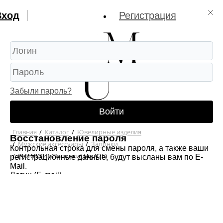
Вход
Регистрация
Забыли пароль?
Войти
Главная
/
Каталог
/
Ювелирные изделия
Восстановление пароля
/
Мужские аксессуары
/
Запонки
Контрольная строка для смены пароля, а также ваши
/
(94160034) (Запонки) (Ag 925)
регистрационные данные, будут высланы вам по E-
Mail.
Логин (E-mail)