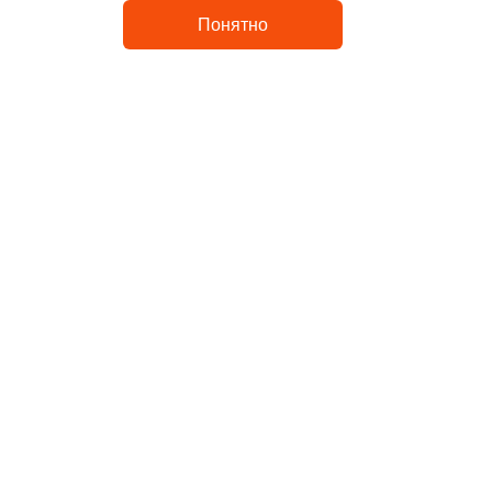
Контакты
Понятно
Uvelir-Master
Каталог
Кольца
Серьги
Религия
Интернет-магазин
Ломабард