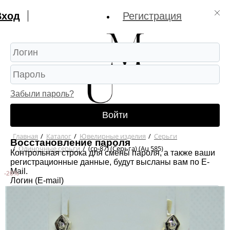
Вход
Регистрация
Забыли пароль?
Войти
Главная
/
Каталог
/
Ювелирные изделия
/
Серьги
Восстановление пароля
/
Одиночные серьги
/
(ср-87) (Серьга) (Au 585)
Контрольная строка для смены пароля, а также ваши
регистрационные данные, будут высланы вам по E-
Mail.
-26%
Логин (E-mail)