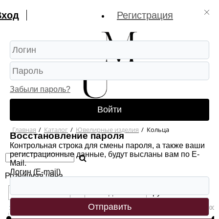
Вход
Регистрация
Забыли пароль?
Войти
Главная
/
Каталог
/
Ювелирные изделия
/
Кольца
Восстановление пароля
Контрольная строка для смены пароля, а также ваши
регистрационные данные, будут высланы вам по E-
Mail.
Логин (E-mail)
Розничная цена
-
рубл.
149.73
161706.87
323264.00