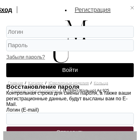
Вход
Регистрация
Забыли пароль?
Войти
Главная
/
Каталог
/
Ювелирные изделия
/
Кольца
Восстановление пароля
/
Кольца спаси и сохрани
/
(К193Н) (Кольцо) Ag 925
Контрольная строка для смены пароля, а также ваши
регистрационные данные, будут высланы вам по E-
Mail.
Логин (E-mail)