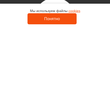
Мы используем файлы
cookies
Контакты
Понятно
Uvelir-Master
Каталог
Кольца
Серьги
Религия
Интернет-магазин