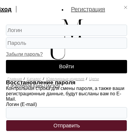
Вход
Регистрация
Забыли пароль?
Войти
Главная
/
Каталог
/
Ювелирные изделия
/
Цепи
Восстановление пароля
/
(Р20705024) (Цепь) (Ag 925)
Контрольная строка для смены пароля, а также ваши
регистрационные данные, будут высланы вам по E-
Mail.
Логин (E-mail)