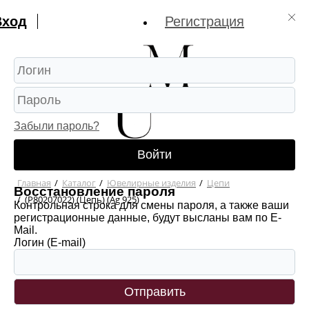
Вход
Регистрация
Забыли пароль?
Войти
Главная
/
Каталог
/
Ювелирные изделия
/
Цепи
Восстановление пароля
/
(Р80207022) (Цепь) (Ag 925)
Контрольная строка для смены пароля, а также ваши
регистрационные данные, будут высланы вам по E-
Mail.
Логин (E-mail)