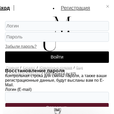
Вход
Регистрация
Забыли пароль?
Войти
Главная
/
Каталог
/
Ювелирные изделия
/
Еще
Восстановление пароля
/
Столовые приборы
/
(ЛЗГ) (ложка) Ag 925
Контрольная строка для смены пароля, а также ваши
регистрационные данные, будут высланы вам по E-
Mail.
Логин (E-mail)